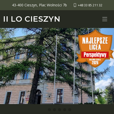
43-400 Cieszyn, Plac Wolności 7b
+48 33 85 211 32
II LO CIESZYN