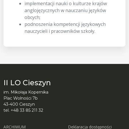
implementacji nauki o kulturze krajów
anglojęzycznych w nauczaniu języków
obcych;
podnoszenia kompetencji językowych
nauczycieli i pracowników szkoły.
II LO Cieszyn
im. Mikołaja Kopernika
Plac Wolności 7b
43-400 Cieszyn
tel. +48 33 85 211 32
ARCHIWUM
Deklaracja dostępności