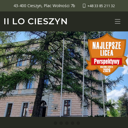
43-400 Cieszyn, Plac Wolności 7b
+48 33 85 211 32
II LO CIESZYN