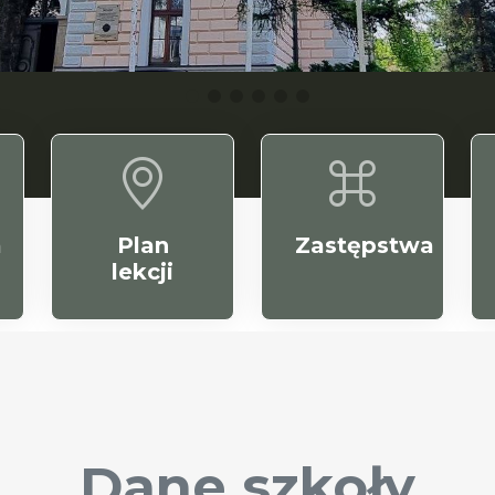
a
Plan
Zastępstwa
lekcji
Dane szkoły