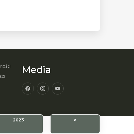
pności
Media
ści
2023
>