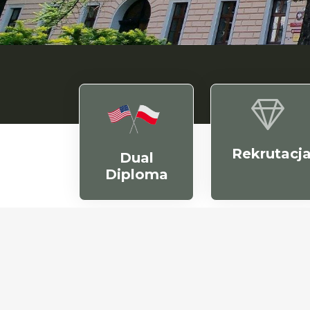
Rekrutacj
Dual
Diploma