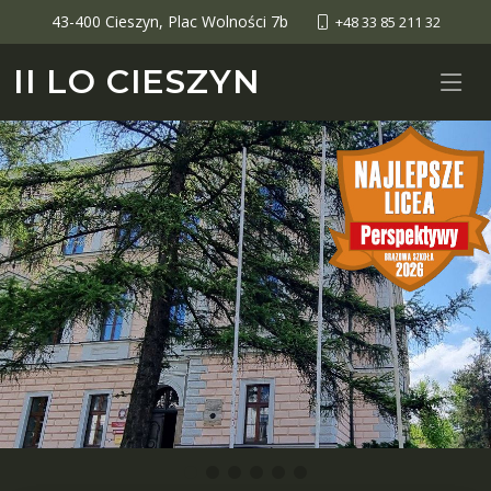
43-400 Cieszyn, Plac Wolności 7b
+48 33 85 211 32
II LO CIESZYN