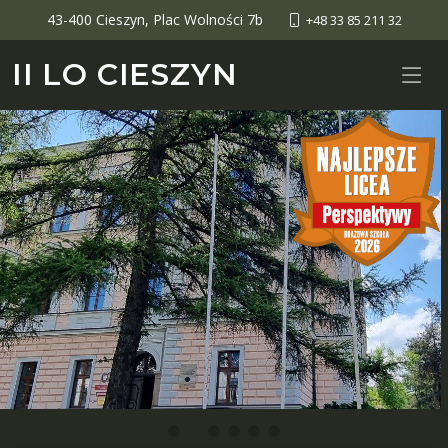
43-400 Cieszyn, Plac Wolności 7b
+48 33 85 211 32
II LO CIESZYN