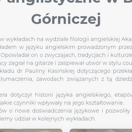
Górniczej
y w wykładach na wydziale filologii angielskiej A
kładem w języku angielskim prowadzonym przez 
. Opowiadał on o zwyczajach, tradycjach i kultur
y zagrał na gitarze i zaśpiewał utwór w stylu co
kładu dr Pauliny Kasińskiej dotyczącego przekł
łumaczenia, zawodach związanych z tą dziedz
a dotyczył historii języka angielskiego, etap
 jakie czynniki wpływały na jego kształtowanie.
w o nowe doświadczenia językowe i pozwoliły sp
miemy udział w kolejnych wykładach.