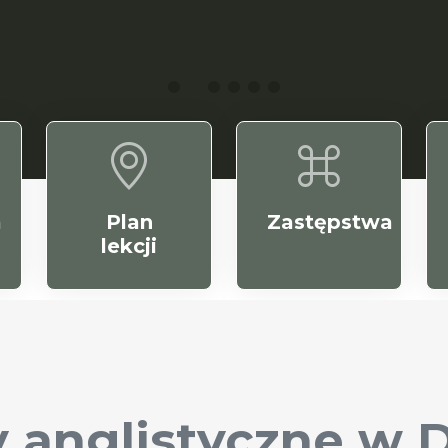
a
Plan
Zastępstwa
lekcji
 anglistyczne w 