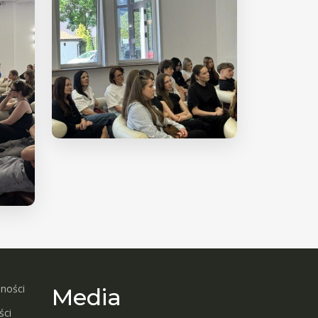
pności
Media
ści