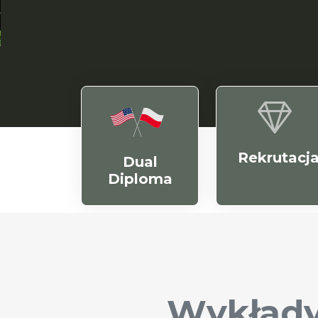
Rekrutacj
Dual
Diploma
Wykłady