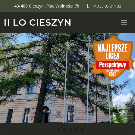
43-400 Cieszyn, Plac Wolności 7b
+48 33 85 211 32
II LO CIESZYN