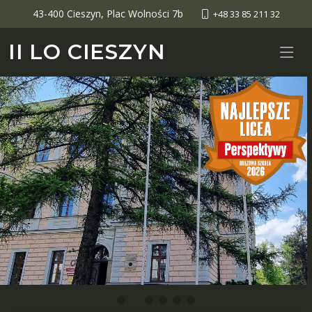
43-400 Cieszyn, Plac Wolności 7b
+48 33 85 211 32
II LO CIESZYN