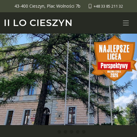
43-400 Cieszyn, Plac Wolności 7b
+48 33 85 211 32
II LO CIESZYN