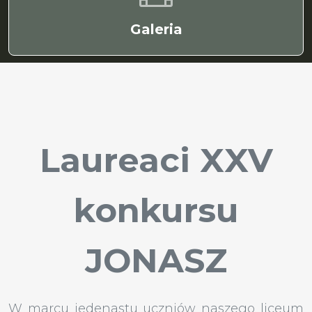
Galeria
Laureaci XXV
konkursu
JONASZ
W marcu jedenastu uczniów naszego liceum