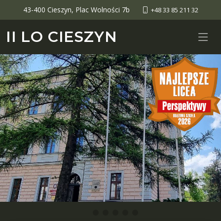
43-400 Cieszyn, Plac Wolności 7b
+48 33 85 211 32
II LO CIESZYN